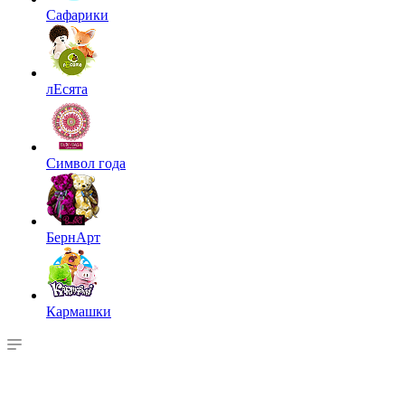
Сафарики
лЕсята
Символ года
БернАрт
Кармашки