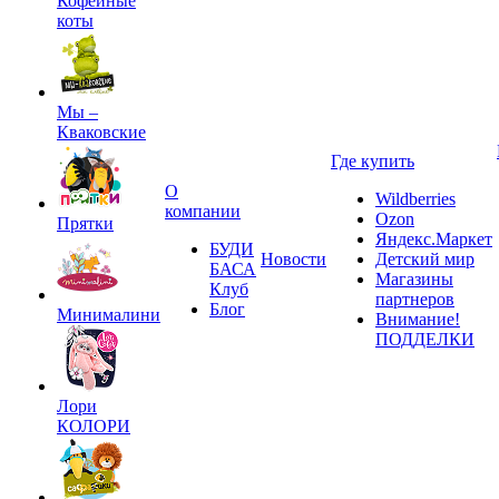
Кофейные
коты
Мы –
Кваковские
Где купить
О
Wildberries
компании
Ozon
Прятки
Яндекс.Маркет
БУДИ
Новости
Детский мир
БАСА
Магазины
Клуб
партнеров
Блог
Минималини
Внимание!
ПОДДЕЛКИ
Лори
КОЛОРИ