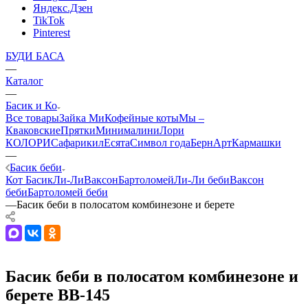
Яндекс.Дзен
TikTok
Pinterest
БУДИ БАСА
—
Каталог
—
Басик и Ко
Все товары
Зайка Ми
Кофейные коты
Мы –
Кваковские
Прятки
Минималини
Лори
КОЛОРИ
Сафарики
лЕсята
Символ года
БернАрт
Кармашки
—
Басик беби
Кот Басик
Ли-Ли
Ваксон
Бартоломей
Ли-Ли беби
Ваксон
беби
Бартоломей беби
—
Басик беби в полосатом комбинезоне и берете
Басик беби в полосатом комбинезоне и
берете BB-145