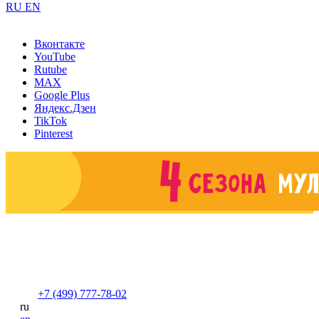
RU
EN
Вконтакте
YouTube
Rutube
MAX
Google Plus
Яндекс.Дзен
TikTok
Pinterest
+7 (499) 777-78-02
ru