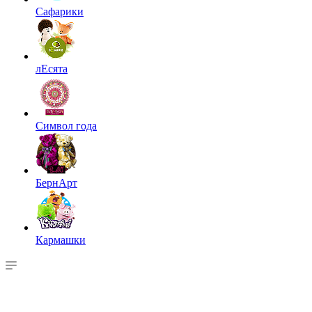
Сафарики
лЕсята
Символ года
БернАрт
Кармашки