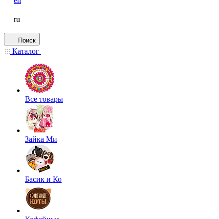
en
ru
Поиск
Каталог
Все товары
Зайка Ми
Басик и Ко