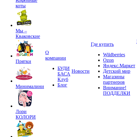
Кофейные
коты
Мы –
Кваковские
Где купить
О
Wildberries
компании
Ozon
Прятки
Яндекс.Маркет
БУДИ
Новости
Детский мир
БАСА
Магазины
Клуб
партнеров
Блог
Минималини
Внимание!
ПОДДЕЛКИ
Лори
КОЛОРИ