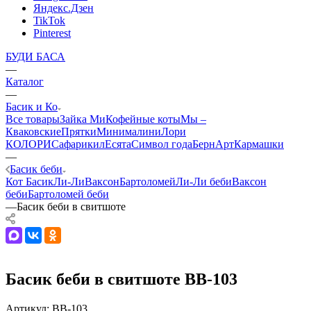
Яндекс.Дзен
TikTok
Pinterest
БУДИ БАСА
—
Каталог
—
Басик и Ко
Все товары
Зайка Ми
Кофейные коты
Мы –
Кваковские
Прятки
Минималини
Лори
КОЛОРИ
Сафарики
лЕсята
Символ года
БернАрт
Кармашки
—
Басик беби
Кот Басик
Ли-Ли
Ваксон
Бартоломей
Ли-Ли беби
Ваксон
беби
Бартоломей беби
—
Басик беби в свитшоте
Басик беби в свитшоте BB-103
Артикул:
BB-103