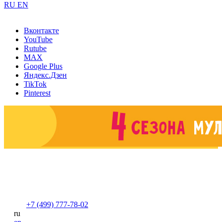
RU
EN
Вконтакте
YouTube
Rutube
MAX
Google Plus
Яндекс.Дзен
TikTok
Pinterest
+7 (499) 777-78-02
ru