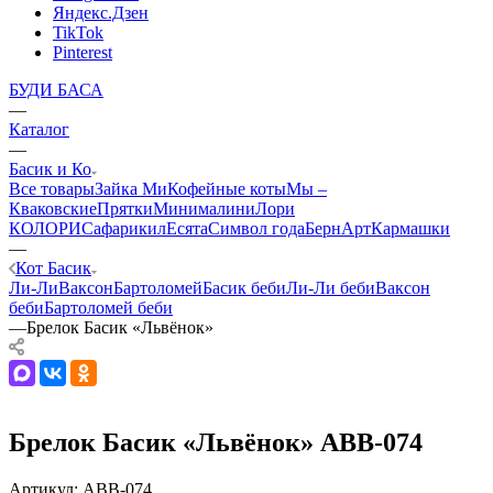
Яндекс.Дзен
TikTok
Pinterest
БУДИ БАСА
—
Каталог
—
Басик и Ко
Все товары
Зайка Ми
Кофейные коты
Мы –
Кваковские
Прятки
Минималини
Лори
КОЛОРИ
Сафарики
лЕсята
Символ года
БернАрт
Кармашки
—
Кот Басик
Ли-Ли
Ваксон
Бартоломей
Басик беби
Ли-Ли беби
Ваксон
беби
Бартоломей беби
—
Брелок Басик «Львёнок»
Брелок Басик «Львёнок» ABB-074
Артикул:
ABB-074