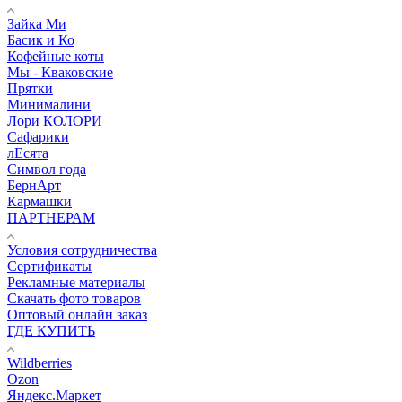
Зайка Ми
Басик и Ко
Кофейные коты
Мы - Кваковские
Прятки
Минималини
Лори КОЛОРИ
Сафарики
лЕсята
Символ года
БернАрт
Кармашки
ПАРТНЕРАМ
Условия сотрудничества
Сертификаты
Рекламные материалы
Скачать фото товаров
Оптовый онлайн заказ
ГДЕ КУПИТЬ
Wildberries
Ozon
Яндекс.Маркет