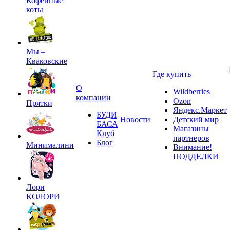
Кофейные
коты
Мы –
Кваковские
Где купить
О
Wildberries
компании
Ozon
Прятки
Яндекс.Маркет
БУДИ
Новости
Детский мир
БАСА
Магазины
Клуб
партнеров
Блог
Минималини
Внимание!
ПОДДЕЛКИ
Лори
КОЛОРИ