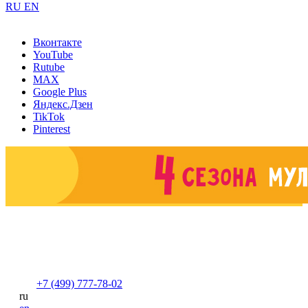
RU
EN
Вконтакте
YouTube
Rutube
MAX
Google Plus
Яндекс.Дзен
TikTok
Pinterest
+7 (499) 777-78-02
ru