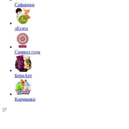
Сафарики
лЕсята
Символ года
БернАрт
Кармашки