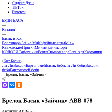
Яндекс.Дзен
TikTok
Pinterest
БУДИ БАСА
—
Каталог
—
Басик и Ко
Все товары
Зайка Ми
Кофейные коты
Мы –
Кваковские
Прятки
Минималини
Лори
КОЛОРИ
Сафарики
лЕсята
Символ года
БернАрт
Кармашки
—
Кот Басик
Ли-Ли
Ваксон
Бартоломей
Басик беби
Ли-Ли беби
Ваксон
беби
Бартоломей беби
—
Брелок Басик «Зайчик»
Брелок Басик «Зайчик» ABB-078
Артикул:
ABB-078