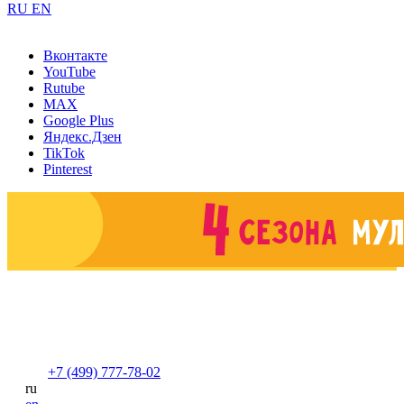
RU
EN
Вконтакте
YouTube
Rutube
MAX
Google Plus
Яндекс.Дзен
TikTok
Pinterest
+7 (499) 777-78-02
ru