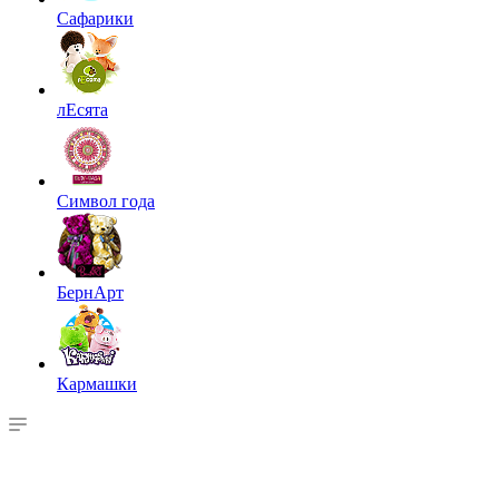
Сафарики
лЕсята
Символ года
БернАрт
Кармашки