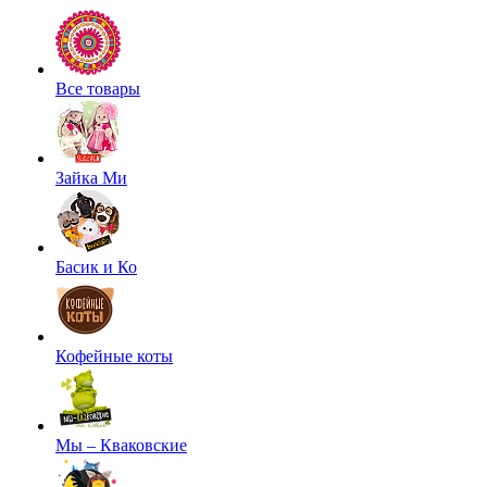
Все товары
Зайка Ми
Басик и Ко
Кофейные коты
Мы – Кваковские