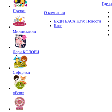
Где к
Прятки
О компании
БУДИ БАСА Клуб
Новости
Блог
Минималини
Лори КОЛОРИ
Сафарики
лЕсята