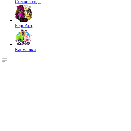
Символ года
БернАрт
Кармашки