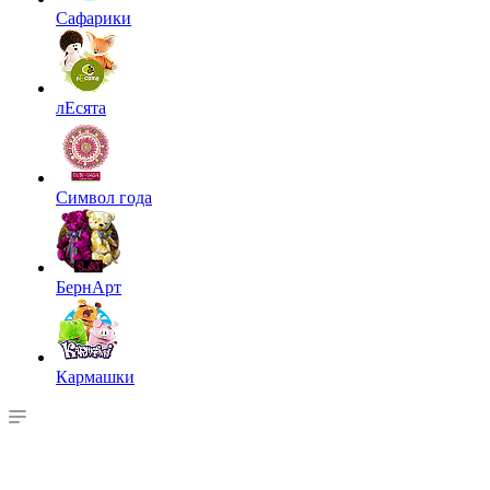
Сафарики
лЕсята
Символ года
БернАрт
Кармашки