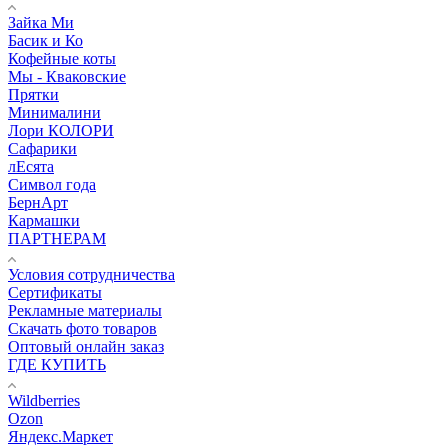
Зайка Ми
Басик и Ко
Кофейные коты
Мы - Кваковские
Прятки
Минималини
Лори КОЛОРИ
Сафарики
лЕсята
Символ года
БернАрт
Кармашки
ПАРТНЕРАМ
Условия сотрудничества
Сертификаты
Рекламные материалы
Скачать фото товаров
Оптовый онлайн заказ
ГДЕ КУПИТЬ
Wildberries
Ozon
Яндекс.Маркет