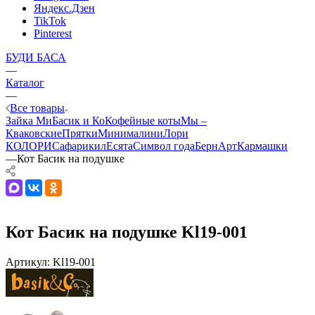
Яндекс.Дзен
TikTok
Pinterest
БУДИ БАСА
—
Каталог
—
Все товары
Зайка Ми
Басик и Ко
Кофейные коты
Мы –
Кваковские
Прятки
Минималини
Лори
КОЛОРИ
Сафарики
лЕсята
Символ года
БернАрт
Кармашки
—
Кот Басик на подушке
Кот Басик на подушке Kl19-001
Артикул:
Kl19-001