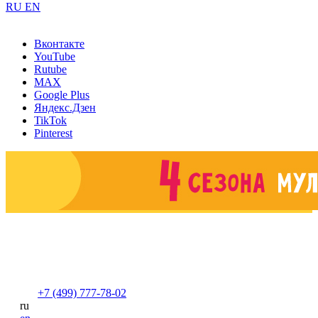
RU
EN
Вконтакте
YouTube
Rutube
MAX
Google Plus
Яндекс.Дзен
TikTok
Pinterest
+7 (499) 777-78-02
ru