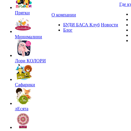
Где к
Прятки
О компании
БУДИ БАСА Клуб
Новости
Блог
Минималини
Лори КОЛОРИ
Сафарики
лЕсята