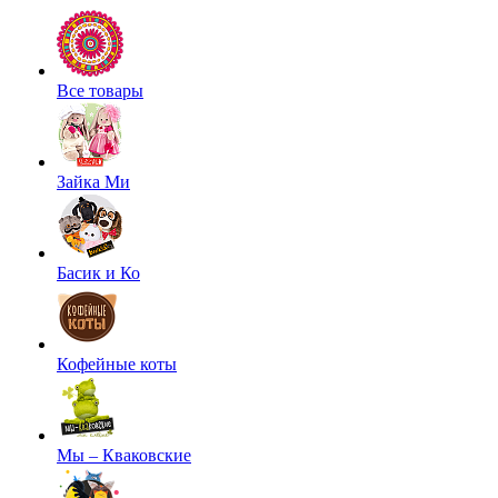
Все товары
Зайка Ми
Басик и Ко
Кофейные коты
Мы – Кваковские