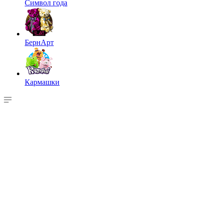
Символ года
БернАрт
Кармашки