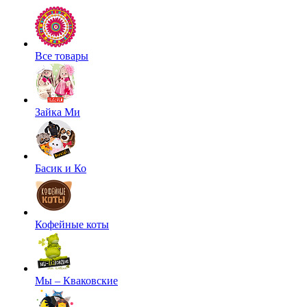
Все товары
Зайка Ми
Басик и Ко
Кофейные коты
Мы – Кваковские