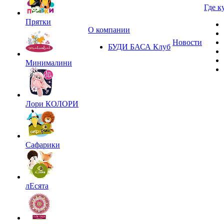
Где к
Прятки
О компании
Новости
БУДИ БАСА Клуб
Минималини
Лори КОЛОРИ
Сафарики
лЕсята