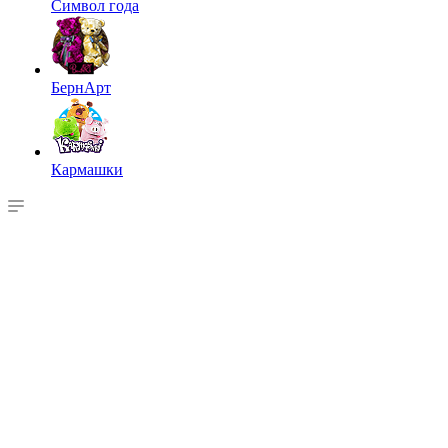
Символ года
БернАрт
Кармашки