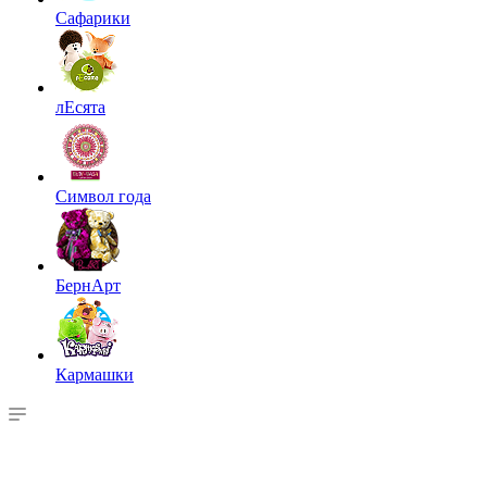
Сафарики
лЕсята
Символ года
БернАрт
Кармашки