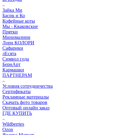
Зайка Ми
Басик и Ко
Кофейные коты
Мы - Кваковские
Прятки
Минималини
Лори КОЛОРИ
Сафарики
лЕсята
Символ года
БернАрт
Кармашки
ПАРТНЕРАМ
Условия сотрудничества
Сертификаты
Рекламные материалы
Скачать фото товаров
Оптовый онлайн заказ
ГДЕ КУПИТЬ
Wildberries
Ozon
Яндекс.Маркет