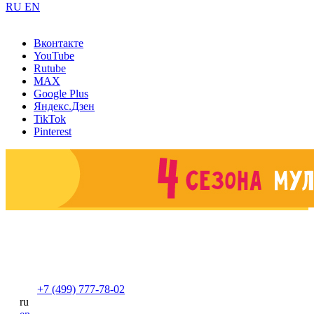
RU
EN
Вконтакте
YouTube
Rutube
MAX
Google Plus
Яндекс.Дзен
TikTok
Pinterest
+7 (499) 777-78-02
ru