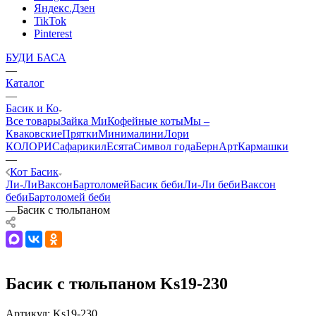
Яндекс.Дзен
TikTok
Pinterest
БУДИ БАСА
—
Каталог
—
Басик и Ко
Все товары
Зайка Ми
Кофейные коты
Мы –
Кваковские
Прятки
Минималини
Лори
КОЛОРИ
Сафарики
лЕсята
Символ года
БернАрт
Кармашки
—
Кот Басик
Ли-Ли
Ваксон
Бартоломей
Басик беби
Ли-Ли беби
Ваксон
беби
Бартоломей беби
—
Басик с тюльпаном
Басик с тюльпаном Ks19-230
Артикул:
Ks19-230