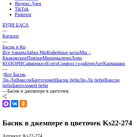
Яндекс.Дзен
TikTok
Pinterest
БУДИ БАСА
—
Каталог
—
Басик и Ко
Все товары
Зайка Ми
Кофейные коты
Мы –
Кваковские
Прятки
Минималини
Лори
КОЛОРИ
Сафарики
лЕсята
Символ года
БернАрт
Кармашки
—
Кот Басик
Ли-Ли
Ваксон
Бартоломей
Басик беби
Ли-Ли беби
Ваксон
беби
Бартоломей беби
—
Басик в джемпере в цветочек
Басик в джемпере в цветочек Ks22-274
Артикул:
Ks22-274