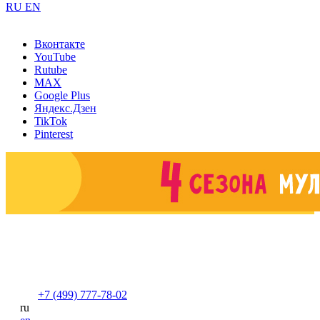
RU
EN
Вконтакте
YouTube
Rutube
MAX
Google Plus
Яндекс.Дзен
TikTok
Pinterest
+7 (499) 777-78-02
ru