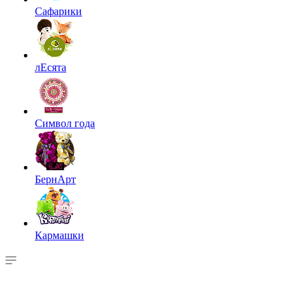
Сафарики
лЕсята
Символ года
БернАрт
Кармашки