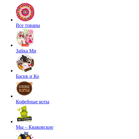
Все товары
Зайка Ми
Басик и Ко
Кофейные коты
Мы – Кваковские