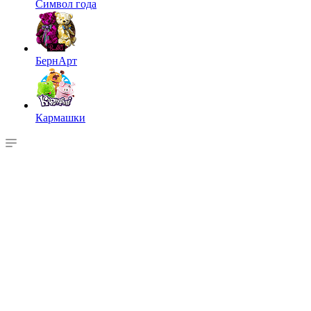
Символ года
БернАрт
Кармашки