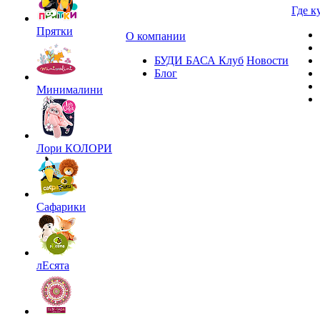
Где к
Прятки
О компании
БУДИ БАСА Клуб
Новости
Блог
Минималини
Лори КОЛОРИ
Сафарики
лЕсята