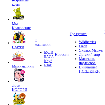
Кофейные
коты
Мы –
Кваковские
Где купить
О
Wildberries
компании
Ozon
Прятки
Яндекс.Маркет
БУДИ
Новости
Детский мир
БАСА
Магазины
Клуб
партнеров
Блог
Минималини
Внимание!
ПОДДЕЛКИ
Лори
КОЛОРИ