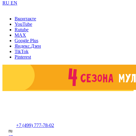
RU
EN
Вконтакте
YouTube
Rutube
MAX
Google Plus
Яндекс.Дзен
TikTok
Pinterest
+7 (499) 777-78-02
ru