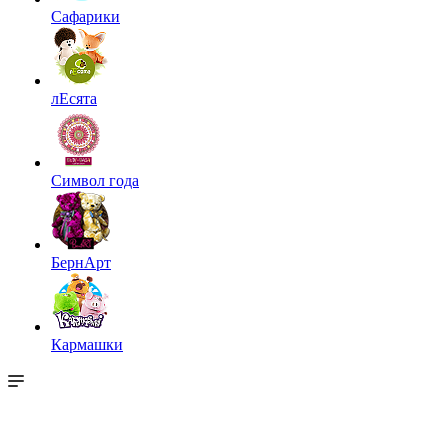
Сафарики
лЕсята
Символ года
БернАрт
Кармашки