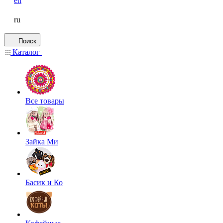
en
ru
Поиск
Каталог
Все товары
Зайка Ми
Басик и Ко