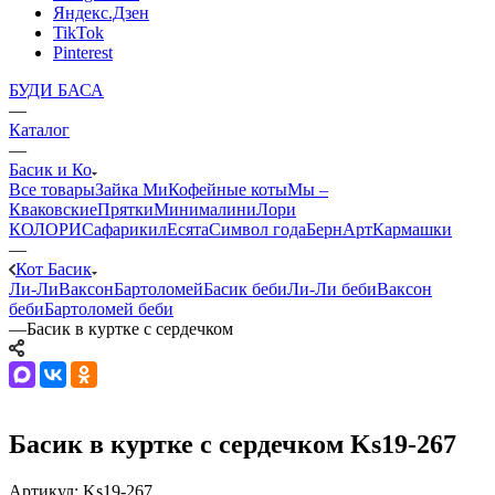
Яндекс.Дзен
TikTok
Pinterest
БУДИ БАСА
—
Каталог
—
Басик и Ко
Все товары
Зайка Ми
Кофейные коты
Мы –
Кваковские
Прятки
Минималини
Лори
КОЛОРИ
Сафарики
лЕсята
Символ года
БернАрт
Кармашки
—
Кот Басик
Ли-Ли
Ваксон
Бартоломей
Басик беби
Ли-Ли беби
Ваксон
беби
Бартоломей беби
—
Басик в куртке с сердечком
Басик в куртке с сердечком Ks19-267
Артикул:
Ks19-267