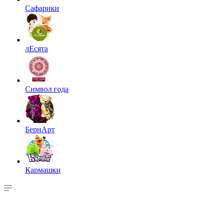
Сафарики
лЕсята
Символ года
БернАрт
Кармашки