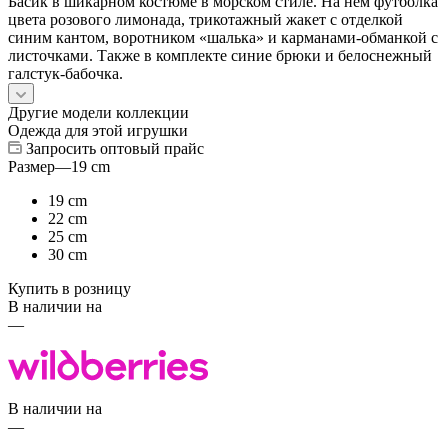
Басик в шикарном костюме в морском стиле. На нем футболка
цвета розового лимонада, трикотажный жакет с отделкой
синим кантом, воротником «шалька» и карманами-обманкой с
листочками. Также в комплекте синие брюки и белоснежный
галстук-бабочка.
Другие модели коллекции
Одежда для этой игрушки
Запросить оптовый прайс
Размер
—
19 cm
19 cm
22 cm
25 cm
30 cm
Купить в розницу
В наличии на
—
В наличии на
—