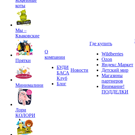
Кофейные
коты
Мы –
Кваковские
Где купить
О
Wildberries
компании
Ozon
Прятки
Яндекс.Маркет
БУДИ
Новости
Детский мир
БАСА
Магазины
Клуб
партнеров
Блог
Минималини
Внимание!
ПОДДЕЛКИ
Лори
КОЛОРИ