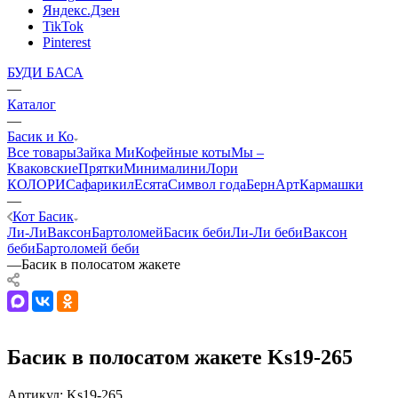
Яндекс.Дзен
TikTok
Pinterest
БУДИ БАСА
—
Каталог
—
Басик и Ко
Все товары
Зайка Ми
Кофейные коты
Мы –
Кваковские
Прятки
Минималини
Лори
КОЛОРИ
Сафарики
лЕсята
Символ года
БернАрт
Кармашки
—
Кот Басик
Ли-Ли
Ваксон
Бартоломей
Басик беби
Ли-Ли беби
Ваксон
беби
Бартоломей беби
—
Басик в полосатом жакете
Басик в полосатом жакете Ks19-265
Артикул:
Ks19-265