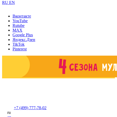
RU
EN
Вконтакте
YouTube
Rutube
MAX
Google Plus
Яндекс.Дзен
TikTok
Pinterest
+7 (499) 777-78-02
ru