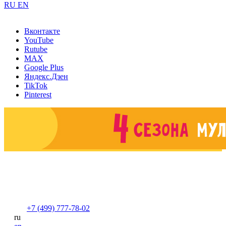
RU
EN
Вконтакте
YouTube
Rutube
MAX
Google Plus
Яндекс.Дзен
TikTok
Pinterest
+7 (499) 777-78-02
ru