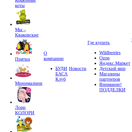
Кофейные
коты
Мы –
Кваковские
Где купить
Wildberries
О
Ozon
компании
Прятки
Яндекс.Маркет
БУДИ
Новости
Детский мир
БАСА
Магазины
Клуб
партнеров
Минималини
Внимание!
ПОДДЕЛКИ
Лори
КОЛОРИ