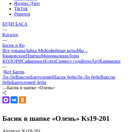
Яндекс.Дзен
TikTok
Pinterest
БУДИ БАСА
—
Каталог
—
Басик и Ко
Все товары
Зайка Ми
Кофейные коты
Мы –
Кваковские
Прятки
Минималини
Лори
КОЛОРИ
Сафарики
лЕсята
Символ года
БернАрт
Кармашки
—
Кот Басик
Ли-Ли
Ваксон
Бартоломей
Басик беби
Ли-Ли беби
Ваксон
беби
Бартоломей беби
—
Басик в шапке «Олень»
Басик в шапке «Олень» Ks19-201
Артикул:
Ks19-201