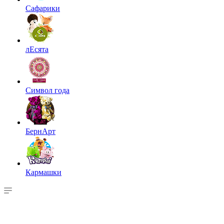
Сафарики
лЕсята
Символ года
БернАрт
Кармашки