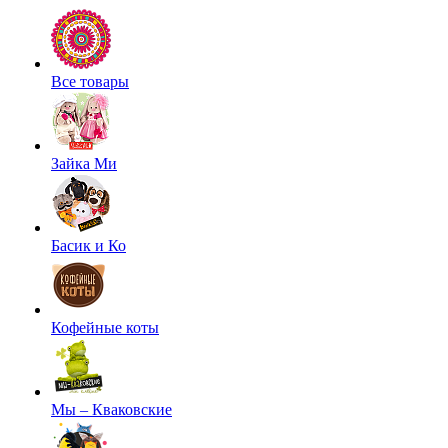
Все товары
Зайка Ми
Басик и Ко
Кофейные коты
Мы – Кваковские