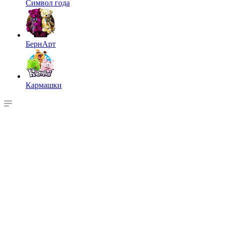
Символ года
БернАрт
Кармашки