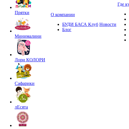
Где к
Прятки
О компании
БУДИ БАСА Клуб
Новости
Блог
Минималини
Лори КОЛОРИ
Сафарики
лЕсята