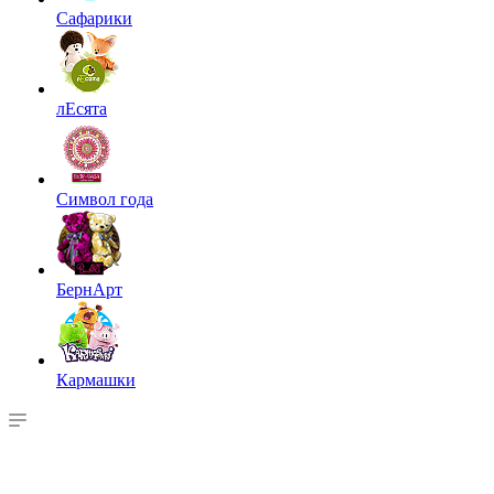
Сафарики
лЕсята
Символ года
БернАрт
Кармашки