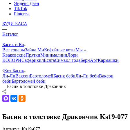
Яндекс.Дзен
TikTok
Pinterest
БУДИ БАСА
—
Каталог
—
Басик и Ко
Все товары
Зайка Ми
Кофейные коты
Мы –
Кваковские
Прятки
Минималини
Лори
КОЛОРИ
Сафарики
лЕсята
Символ года
БернАрт
Кармашки
—
Кот Басик
Ли-Ли
Ваксон
Бартоломей
Басик беби
Ли-Ли беби
Ваксон
беби
Бартоломей беби
—
Басик в толстовке Дракончик
Басик в толстовке Дракончик Ks19-077
Артикул:
Ks19-077