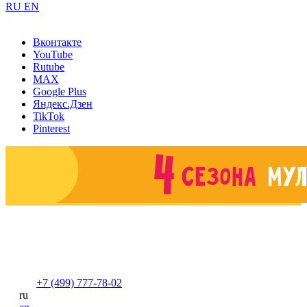
RU
EN
Вконтакте
YouTube
Rutube
MAX
Google Plus
Яндекс.Дзен
TikTok
Pinterest
+7 (499) 777-78-02
ru