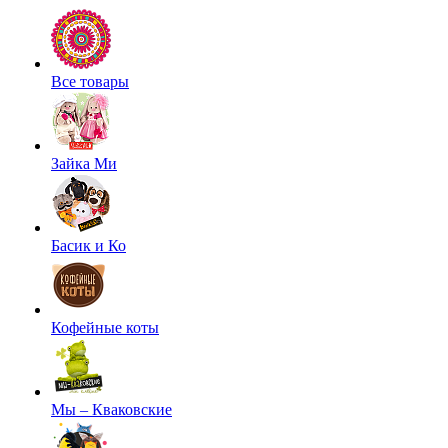
Все товары
Зайка Ми
Басик и Ко
Кофейные коты
Мы – Кваковские