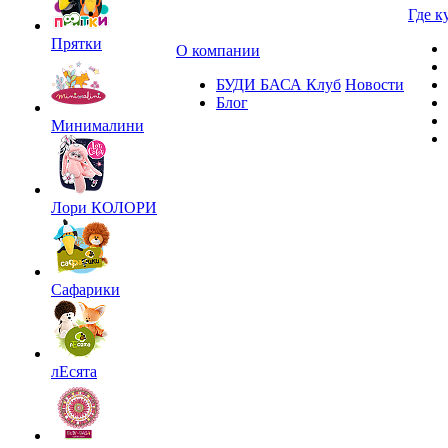
Где к
Прятки
О компании
БУДИ БАСА Клуб
Новости
Блог
Минималини
Лори КОЛОРИ
Сафарики
лЕсята