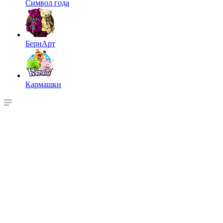
Символ года
БернАрт
Кармашки