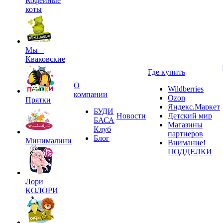
Кофейные
коты
Мы –
Кваковские
Где купить
О
Wildberries
компании
Ozon
Прятки
Яндекс.Маркет
БУДИ
Новости
Детский мир
БАСА
Магазины
Клуб
партнеров
Блог
Минималини
Внимание!
ПОДДЕЛКИ
Лори
КОЛОРИ