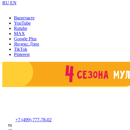
RU
EN
Вконтакте
YouTube
Rutube
MAX
Google Plus
Яндекс.Дзен
TikTok
Pinterest
+7 (499) 777-78-02
ru