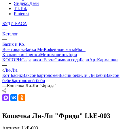
Яндекс.Дзен
TikTok
Pinterest
БУДИ БАСА
—
Каталог
—
Басик и Ко
Все товары
Зайка Ми
Кофейные коты
Мы –
Кваковские
Прятки
Минималини
Лори
КОЛОРИ
Сафарики
лЕсята
Символ года
БернАрт
Кармашки
—
Ли-Ли
Кот Басик
Ваксон
Бартоломей
Басик беби
Ли-Ли беби
Ваксон
беби
Бартоломей беби
—
Кошечка Ли-Ли "Фрида"
Кошечка Ли-Ли "Фрида" LkE-003
Артикул:
LkE-003