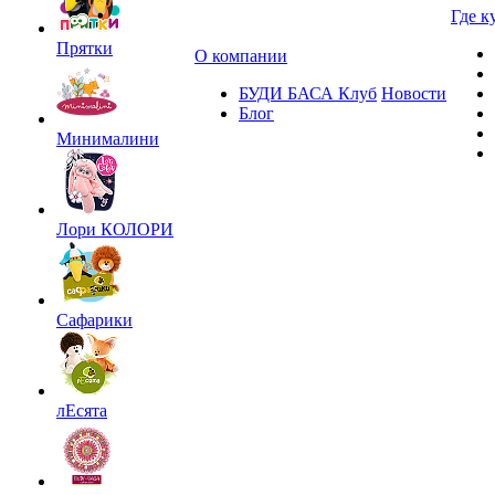
Где к
Прятки
О компании
БУДИ БАСА Клуб
Новости
Блог
Минималини
Лори КОЛОРИ
Сафарики
лЕсята