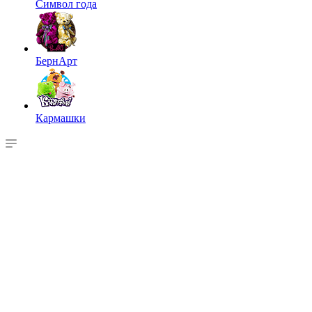
Символ года
БернАрт
Кармашки