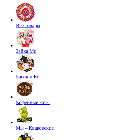
Все товары
Зайка Ми
Басик и Ко
Кофейные коты
Мы – Кваковские