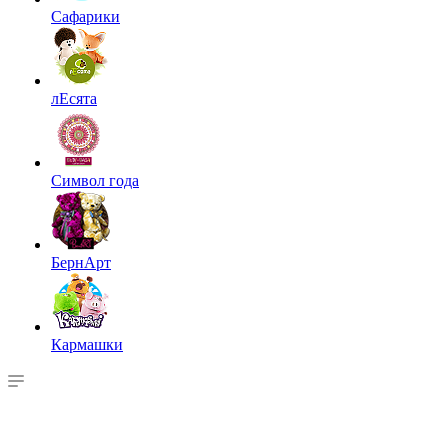
Сафарики
лЕсята
Символ года
БернАрт
Кармашки