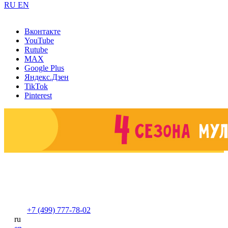
RU
EN
Вконтакте
YouTube
Rutube
MAX
Google Plus
Яндекс.Дзен
TikTok
Pinterest
+7 (499) 777-78-02
ru