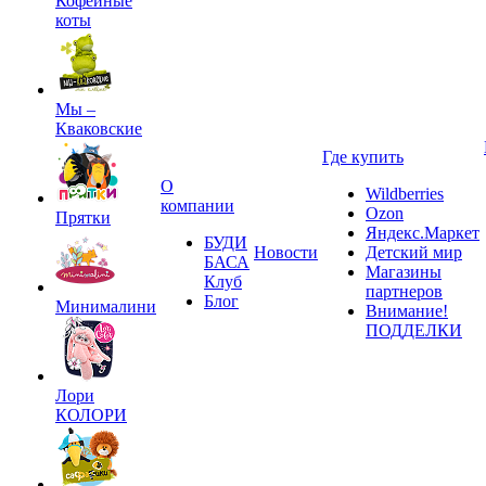
Кофейные
коты
Мы –
Кваковские
Где купить
О
Wildberries
компании
Ozon
Прятки
Яндекс.Маркет
БУДИ
Новости
Детский мир
БАСА
Магазины
Клуб
партнеров
Блог
Минималини
Внимание!
ПОДДЕЛКИ
Лори
КОЛОРИ