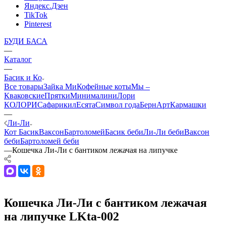
Яндекс.Дзен
TikTok
Pinterest
БУДИ БАСА
—
Каталог
—
Басик и Ко
Все товары
Зайка Ми
Кофейные коты
Мы –
Кваковские
Прятки
Минималини
Лори
КОЛОРИ
Сафарики
лЕсята
Символ года
БернАрт
Кармашки
—
Ли-Ли
Кот Басик
Ваксон
Бартоломей
Басик беби
Ли-Ли беби
Ваксон
беби
Бартоломей беби
—
Кошечка Ли-Ли с бантиком лежачая на липучке
Кошечка Ли-Ли с бантиком лежачая
на липучке LKta-002