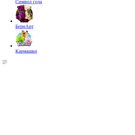
Символ года
БернАрт
Кармашки