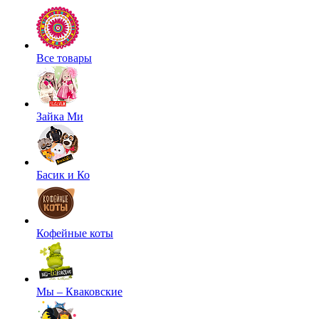
Все товары
Зайка Ми
Басик и Ко
Кофейные коты
Мы – Кваковские