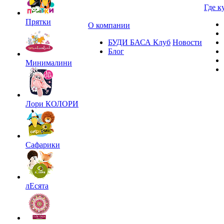
Где к
Прятки
О компании
БУДИ БАСА Клуб
Новости
Блог
Минималини
Лори КОЛОРИ
Сафарики
лЕсята