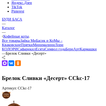
Яндекс.Дзен
TikTok
Pinterest
БУДИ БАСА
—
Каталог
—
Кофейные коты
Все товары
Зайка Ми
Басик и Ко
Мы –
Кваковские
Прятки
Минималини
Лори
КОЛОРИ
Сафарики
лЕсята
Символ года
БернАрт
Кармашки
—
Брелок Сливки «Десерт»
Брелок Сливки «Десерт» CCkc-17
Артикул:
CCkc-17