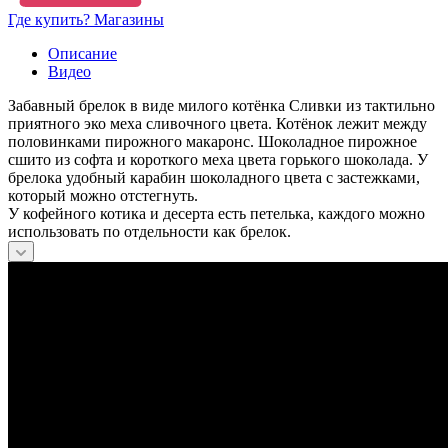
Где купить? Магазины
Описание
Видео
Забавный брелок в виде милого котёнка Сливки из тактильно
приятного эко меха сливочного цвета. Котёнок лежит между
половинками пирожного макаронс. Шоколадное пирожное
сшито из софта и короткого меха цвета горького шоколада. У
брелока удобный карабин шоколадного цвета с застежками,
который можно отстегнуть.
У кофейного котика и десерта есть петелька, каждого можно
использовать по отдельности как брелок.