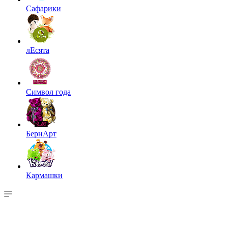
Сафарики
лЕсята
Символ года
БернАрт
Кармашки