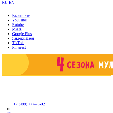
RU
EN
Вконтакте
YouTube
Rutube
MAX
Google Plus
Яндекс.Дзен
TikTok
Pinterest
+7 (499) 777-78-02
ru