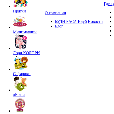
Где к
Прятки
О компании
БУДИ БАСА Клуб
Новости
Блог
Минималини
Лори КОЛОРИ
Сафарики
лЕсята