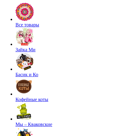
Все товары
Зайка Ми
Басик и Ко
Кофейные коты
Мы – Кваковские