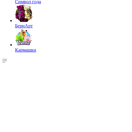
Символ года
БернАрт
Кармашки