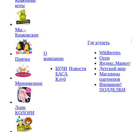
Кофейные
коты
Мы –
Кваковские
Где купить
Wildberries
О
Ozon
компании
Прятки
Яндекс.Маркет
БУДИ
Новости
Детский мир
БАСА
Магазины
Клуб
партнеров
Минималини
Внимание!
ПОДДЕЛКИ
Лори
КОЛОРИ