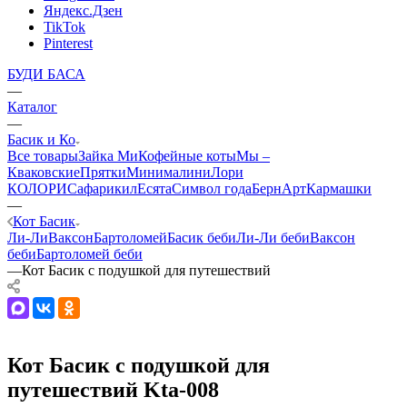
Яндекс.Дзен
TikTok
Pinterest
БУДИ БАСА
—
Каталог
—
Басик и Ко
Все товары
Зайка Ми
Кофейные коты
Мы –
Кваковские
Прятки
Минималини
Лори
КОЛОРИ
Сафарики
лЕсята
Символ года
БернАрт
Кармашки
—
Кот Басик
Ли-Ли
Ваксон
Бартоломей
Басик беби
Ли-Ли беби
Ваксон
беби
Бартоломей беби
—
Кот Басик с подушкой для путешествий
Кот Басик с подушкой для
путешествий Kta-008