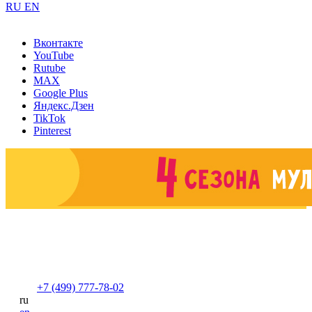
RU
EN
Вконтакте
YouTube
Rutube
MAX
Google Plus
Яндекс.Дзен
TikTok
Pinterest
+7 (499) 777-78-02
ru