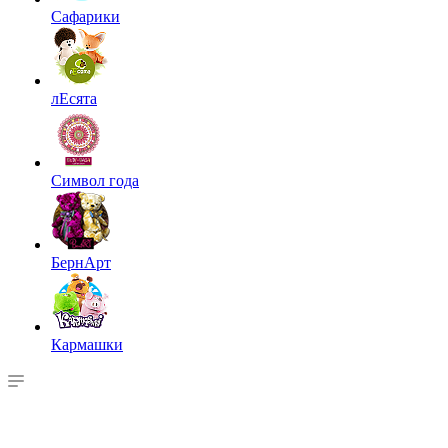
Сафарики
лЕсята
Символ года
БернАрт
Кармашки