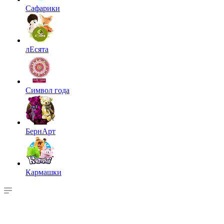
Сафарики
лЕсята
Символ года
БернАрт
Кармашки