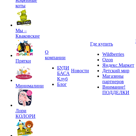
Кофейные
коты
Мы –
Кваковские
Где купить
О
Wildberries
компании
Ozon
Прятки
Яндекс.Маркет
БУДИ
Новости
Детский мир
БАСА
Магазины
Клуб
партнеров
Блог
Минималини
Внимание!
ПОДДЕЛКИ
Лори
КОЛОРИ