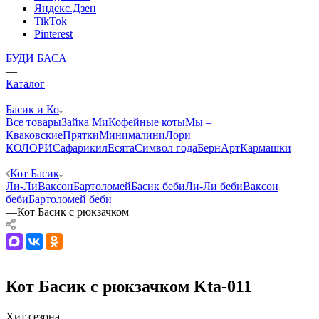
Яндекс.Дзен
TikTok
Pinterest
БУДИ БАСА
—
Каталог
—
Басик и Ко
Все товары
Зайка Ми
Кофейные коты
Мы –
Кваковские
Прятки
Минималини
Лори
КОЛОРИ
Сафарики
лЕсята
Символ года
БернАрт
Кармашки
—
Кот Басик
Ли-Ли
Ваксон
Бартоломей
Басик беби
Ли-Ли беби
Ваксон
беби
Бартоломей беби
—
Кот Басик с рюкзачком
Кот Басик с рюкзачком Kta-011
Хит сезона