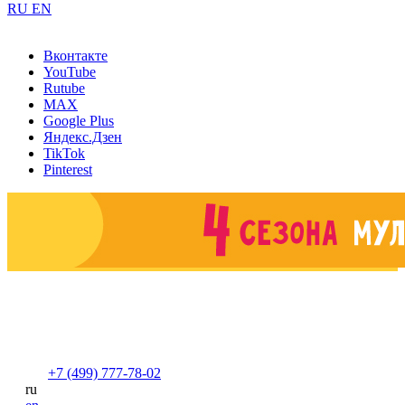
RU
EN
Вконтакте
YouTube
Rutube
MAX
Google Plus
Яндекс.Дзен
TikTok
Pinterest
+7 (499) 777-78-02
ru