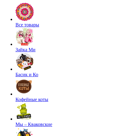
Все товары
Зайка Ми
Басик и Ко
Кофейные коты
Мы – Кваковские