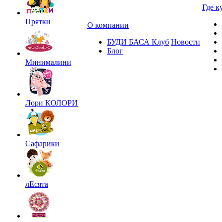
Где к
Прятки
О компании
БУДИ БАСА Клуб
Новости
Блог
Минималини
Лори КОЛОРИ
Сафарики
лЕсята