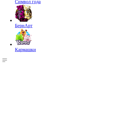
Символ года
БернАрт
Кармашки