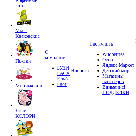
Кофейные
коты
Мы –
Кваковские
Где купить
О
Wildberries
компании
Ozon
Прятки
Яндекс.Маркет
БУДИ
Новости
Детский мир
БАСА
Магазины
Клуб
партнеров
Блог
Минималини
Внимание!
ПОДДЕЛКИ
Лори
КОЛОРИ