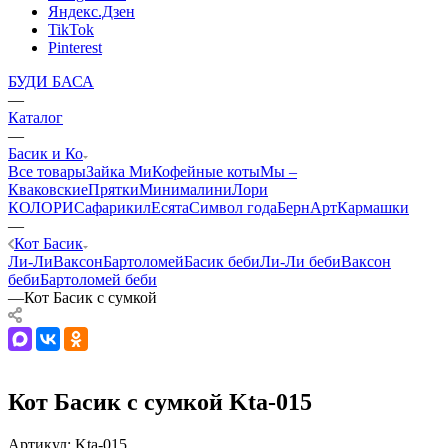
Яндекс.Дзен
TikTok
Pinterest
БУДИ БАСА
—
Каталог
—
Басик и Ко
Все товары
Зайка Ми
Кофейные коты
Мы –
Кваковские
Прятки
Минималини
Лори
КОЛОРИ
Сафарики
лЕсята
Символ года
БернАрт
Кармашки
—
Кот Басик
Ли-Ли
Ваксон
Бартоломей
Басик беби
Ли-Ли беби
Ваксон
беби
Бартоломей беби
—
Кот Басик с сумкой
Кот Басик с сумкой Kta-015
Артикул:
Kta-015