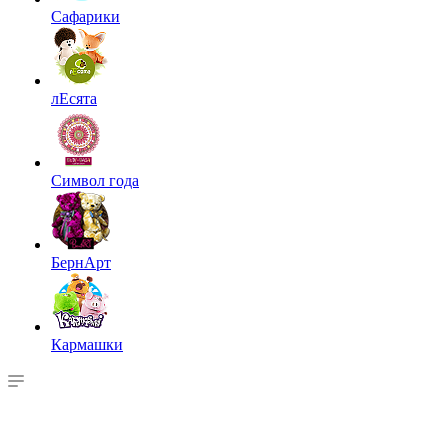
Сафарики
лЕсята
Символ года
БернАрт
Кармашки