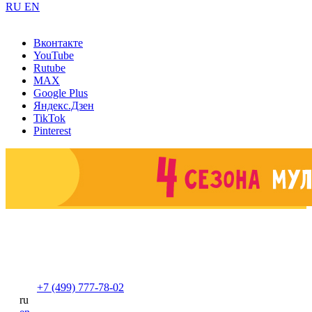
RU
EN
Вконтакте
YouTube
Rutube
MAX
Google Plus
Яндекс.Дзен
TikTok
Pinterest
+7 (499) 777-78-02
ru