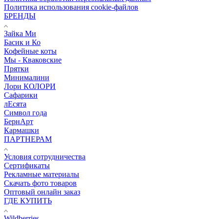
Политика использования cookie-файлов
БРЕНДЫ
Зайка Ми
Басик и Ко
Кофейные коты
Мы - Кваковские
Прятки
Минималини
Лори КОЛОРИ
Сафарики
лЕсята
Символ года
БернАрт
Кармашки
ПАРТНЕРАМ
Условия сотрудничества
Сертификаты
Рекламные материалы
Скачать фото товаров
Оптовый онлайн заказ
ГДЕ КУПИТЬ
Wildberries