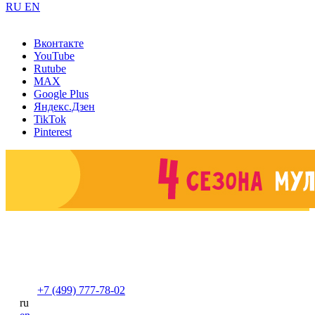
RU
EN
Вконтакте
YouTube
Rutube
MAX
Google Plus
Яндекс.Дзен
TikTok
Pinterest
+7 (499) 777-78-02
ru