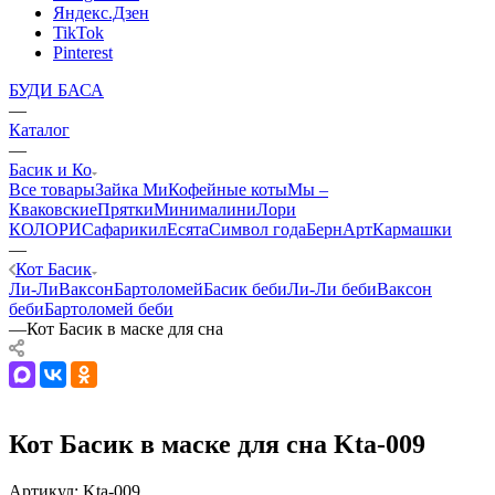
Яндекс.Дзен
TikTok
Pinterest
БУДИ БАСА
—
Каталог
—
Басик и Ко
Все товары
Зайка Ми
Кофейные коты
Мы –
Кваковские
Прятки
Минималини
Лори
КОЛОРИ
Сафарики
лЕсята
Символ года
БернАрт
Кармашки
—
Кот Басик
Ли-Ли
Ваксон
Бартоломей
Басик беби
Ли-Ли беби
Ваксон
беби
Бартоломей беби
—
Кот Басик в маске для сна
Кот Басик в маске для сна Kta-009
Артикул:
Kta-009