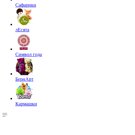
Сафарики
лЕсята
Символ года
БернАрт
Кармашки