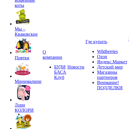
Кофейные
коты
Мы –
Кваковские
Где купить
Wildberries
О
Ozon
компании
Прятки
Яндекс.Маркет
БУДИ
Новости
Детский мир
БАСА
Магазины
Клуб
партнеров
Минималини
Внимание!
ПОДДЕЛКИ
Лори
КОЛОРИ