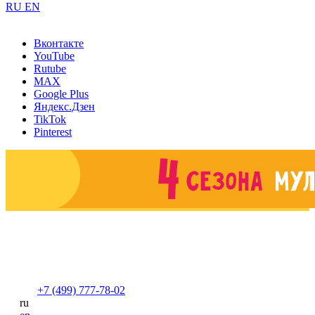
RU
EN
Вконтакте
YouTube
Rutube
MAX
Google Plus
Яндекс.Дзен
TikTok
Pinterest
+7 (499) 777-78-02
ru