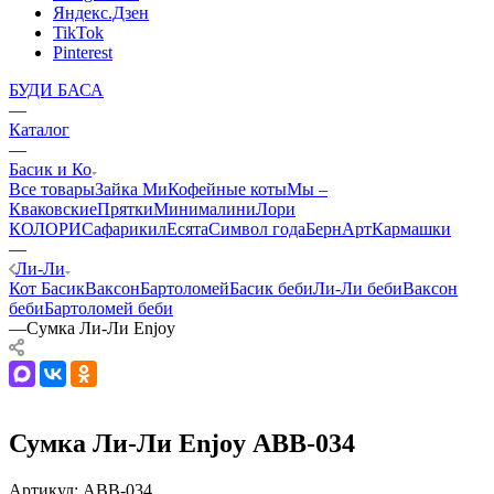
Яндекс.Дзен
TikTok
Pinterest
БУДИ БАСА
—
Каталог
—
Басик и Ко
Все товары
Зайка Ми
Кофейные коты
Мы –
Кваковские
Прятки
Минималини
Лори
КОЛОРИ
Сафарики
лЕсята
Символ года
БернАрт
Кармашки
—
Ли-Ли
Кот Басик
Ваксон
Бартоломей
Басик беби
Ли-Ли беби
Ваксон
беби
Бартоломей беби
—
Сумка Ли‑Ли Enjoy
Сумка Ли‑Ли Enjoy АВВ-034
Артикул:
ABB-034