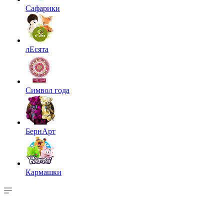
Сафарики
лЕсята
Символ года
БернАрт
Кармашки