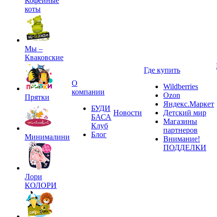
Кофейные
коты
Мы –
Кваковские
Где купить
О
Wildberries
компании
Ozon
Прятки
Яндекс.Маркет
БУДИ
Новости
Детский мир
БАСА
Магазины
Клуб
партнеров
Блог
Минималини
Внимание!
ПОДДЕЛКИ
Лори
КОЛОРИ