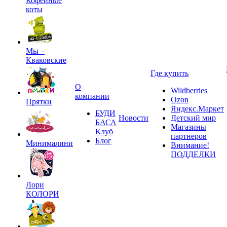
Кофейные
коты
Мы –
Кваковские
Где купить
О
Wildberries
компании
Ozon
Прятки
Яндекс.Маркет
БУДИ
Новости
Детский мир
БАСА
Магазины
Клуб
партнеров
Блог
Минималини
Внимание!
ПОДДЕЛКИ
Лори
КОЛОРИ