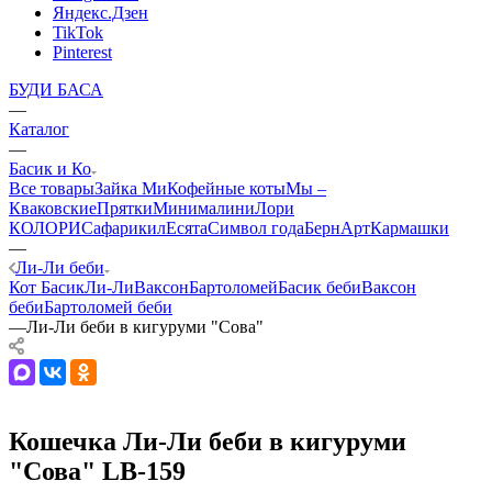
Яндекс.Дзен
TikTok
Pinterest
БУДИ БАСА
—
Каталог
—
Басик и Ко
Все товары
Зайка Ми
Кофейные коты
Мы –
Кваковские
Прятки
Минималини
Лори
КОЛОРИ
Сафарики
лЕсята
Символ года
БернАрт
Кармашки
—
Ли-Ли беби
Кот Басик
Ли-Ли
Ваксон
Бартоломей
Басик беби
Ваксон
беби
Бартоломей беби
—
Ли-Ли беби в кигуруми "Сова"
Кошечка Ли-Ли беби в кигуруми
"Сова" LB-159