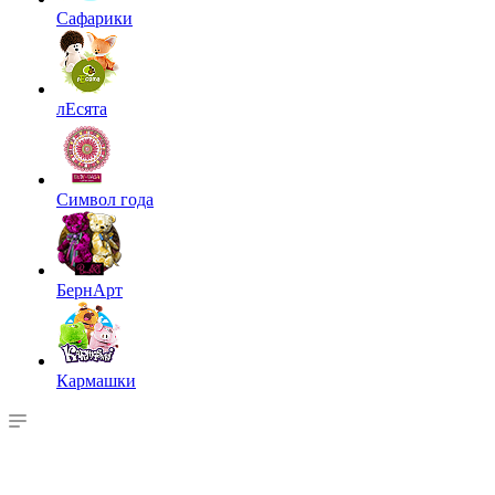
Сафарики
лЕсята
Символ года
БернАрт
Кармашки