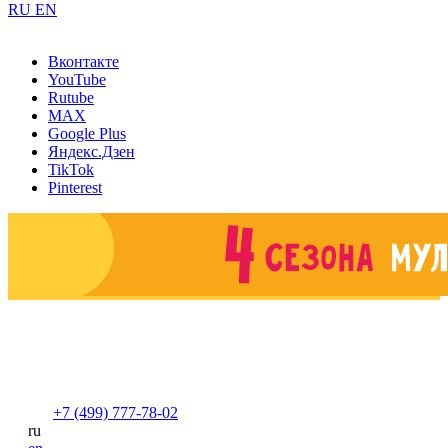
RU
EN
Вконтакте
YouTube
Rutube
MAX
Google Plus
Яндекс.Дзен
TikTok
Pinterest
+7 (499) 777-78-02
ru