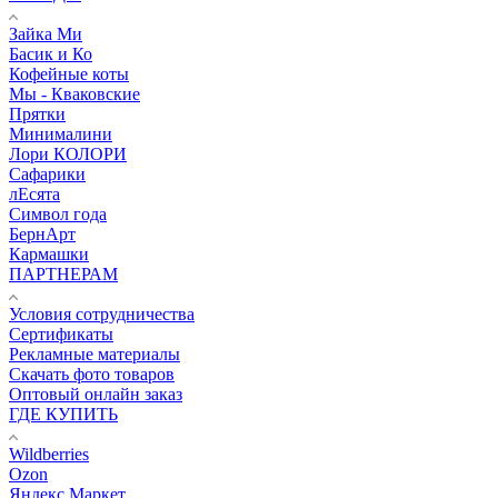
Зайка Ми
Басик и Ко
Кофейные коты
Мы - Кваковские
Прятки
Минималини
Лори КОЛОРИ
Сафарики
лЕсята
Символ года
БернАрт
Кармашки
ПАРТНЕРАМ
Условия сотрудничества
Сертификаты
Рекламные материалы
Скачать фото товаров
Оптовый онлайн заказ
ГДЕ КУПИТЬ
Wildberries
Ozon
Яндекс.Маркет