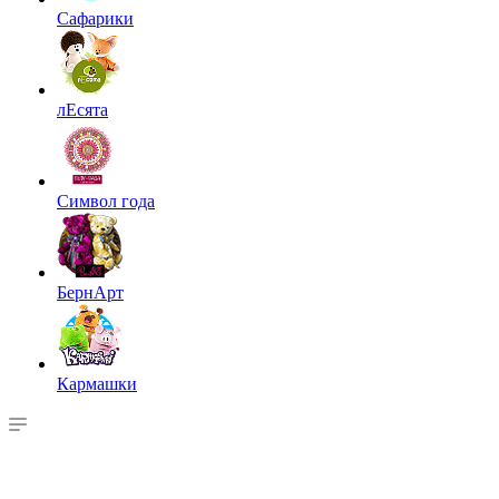
Сафарики
лЕсята
Символ года
БернАрт
Кармашки