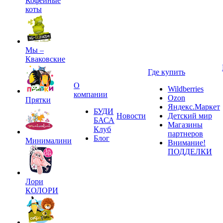
Кофейные
коты
Мы –
Кваковские
Где купить
О
Wildberries
компании
Ozon
Прятки
Яндекс.Маркет
БУДИ
Новости
Детский мир
БАСА
Магазины
Клуб
партнеров
Блог
Минималини
Внимание!
ПОДДЕЛКИ
Лори
КОЛОРИ