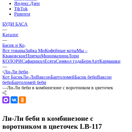
Яндекс.Дзен
TikTok
Pinterest
БУДИ БАСА
—
Каталог
—
Басик и Ко
Все товары
Зайка Ми
Кофейные коты
Мы –
Кваковские
Прятки
Минималини
Лори
КОЛОРИ
Сафарики
лЕсята
Символ года
БернАрт
Кармашки
—
Ли-Ли беби
Кот Басик
Ли-Ли
Ваксон
Бартоломей
Басик беби
Ваксон
беби
Бартоломей беби
—
Ли-Ли беби в комбинезоне с воротником в цветочек
Ли-Ли беби в комбинезоне с
воротником в цветочек LB-117