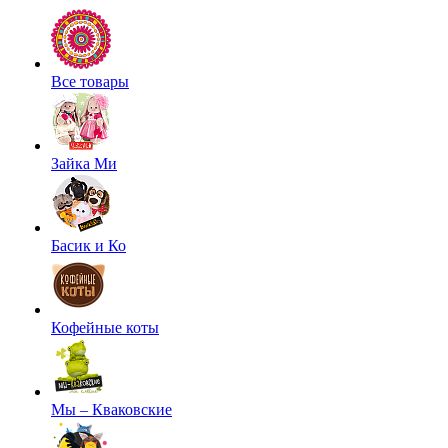
Все товары
Зайка Ми
Басик и Ко
Кофейные коты
Мы – Кваковские