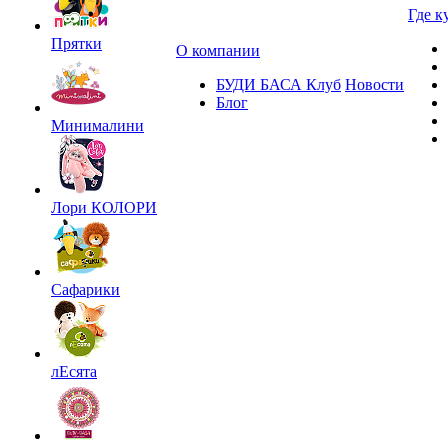
Где к
Прятки
О компании
БУДИ БАСА Клуб
Новости
Блог
Минималини
Лори КОЛОРИ
Сафарики
лЕсята