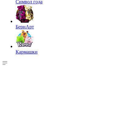
Символ года
БернАрт
Кармашки