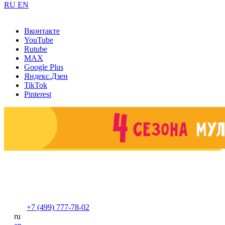
RU
EN
Вконтакте
YouTube
Rutube
MAX
Google Plus
Яндекс.Дзен
TikTok
Pinterest
+7 (499) 777-78-02
ru