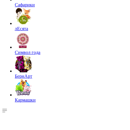
Сафарики
лЕсята
Символ года
БернАрт
Кармашки