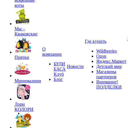
Кофейные
коты
Мы –
Кваковские
Где купить
О
Wildberries
компании
Ozon
Прятки
Яндекс.Маркет
БУДИ
Новости
Детский мир
БАСА
Магазины
Клуб
партнеров
Блог
Минималини
Внимание!
ПОДДЕЛКИ
Лори
КОЛОРИ