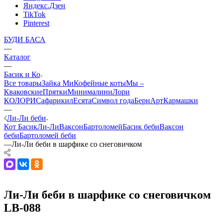
Яндекс.Дзен
TikTok
Pinterest
БУДИ БАСА
—
Каталог
—
Басик и Ко
Все товары
Зайка Ми
Кофейные коты
Мы –
Кваковские
Прятки
Минималини
Лори
КОЛОРИ
Сафарики
лЕсята
Символ года
БернАрт
Кармашки
—
Ли-Ли беби
Кот Басик
Ли-Ли
Ваксон
Бартоломей
Басик беби
Ваксон
беби
Бартоломей беби
—
Ли-Ли беби в шарфике со снеговичком
Ли-Ли беби в шарфике со снеговичком
LB-088