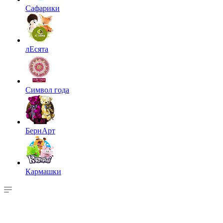
Сафарики
лЕсята
Символ года
БернАрт
Кармашки