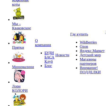
Кофейные
коты
Мы –
Кваковские
Где купить
О
Wildberries
компании
Ozon
Прятки
Яндекс.Маркет
БУДИ
Новости
Детский мир
БАСА
Магазины
Клуб
партнеров
Блог
Минималини
Внимание!
ПОДДЕЛКИ
Лори
КОЛОРИ