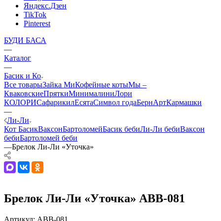
Яндекс.Дзен
TikTok
Pinterest
БУДИ БАСА
—
Каталог
—
Басик и Ко
Все товары
Зайка Ми
Кофейные коты
Мы –
Кваковские
Прятки
Минималини
Лори
КОЛОРИ
Сафарики
лЕсята
Символ года
БернАрт
Кармашки
—
Ли-Ли
Кот Басик
Ваксон
Бартоломей
Басик беби
Ли-Ли беби
Ваксон
беби
Бартоломей беби
—
Брелок Ли-Ли «Уточка»
Брелок Ли-Ли «Уточка» АВВ-081
Артикул:
ABB-081