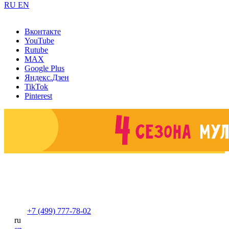
RU
EN
Вконтакте
YouTube
Rutube
MAX
Google Plus
Яндекс.Дзен
TikTok
Pinterest
+7 (499) 777-78-02
ru