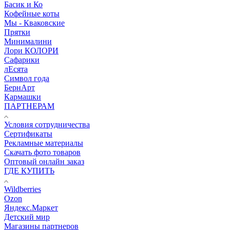
Басик и Ко
Кофейные коты
Мы - Кваковские
Прятки
Минималини
Лори КОЛОРИ
Сафарики
лЕсята
Символ года
БернАрт
Кармашки
ПАРТНЕРАМ
Условия сотрудничества
Сертификаты
Рекламные материалы
Скачать фото товаров
Оптовый онлайн заказ
ГДЕ КУПИТЬ
Wildberries
Ozon
Яндекс.Маркет
Детский мир
Магазины партнеров