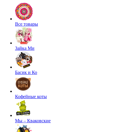
Все товары
Зайка Ми
Басик и Ко
Кофейные коты
Мы – Кваковские