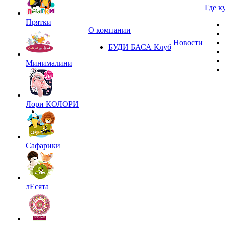
Где к
Прятки
О компании
Новости
БУДИ БАСА Клуб
Минималини
Лори КОЛОРИ
Сафарики
лЕсята