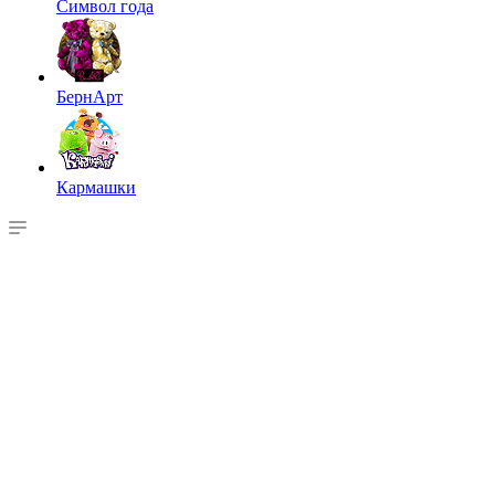
Символ года
БернАрт
Кармашки