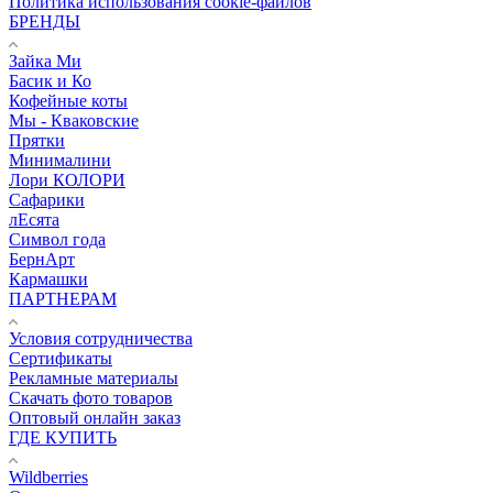
Политика использования cookie-файлов
БРЕНДЫ
Зайка Ми
Басик и Ко
Кофейные коты
Мы - Кваковские
Прятки
Минималини
Лори КОЛОРИ
Сафарики
лЕсята
Символ года
БернАрт
Кармашки
ПАРТНЕРАМ
Условия сотрудничества
Сертификаты
Рекламные материалы
Скачать фото товаров
Оптовый онлайн заказ
ГДЕ КУПИТЬ
Wildberries