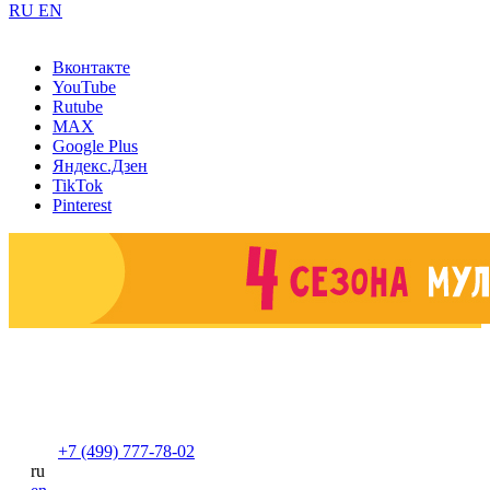
RU
EN
Вконтакте
YouTube
Rutube
MAX
Google Plus
Яндекс.Дзен
TikTok
Pinterest
+7 (499) 777-78-02
ru