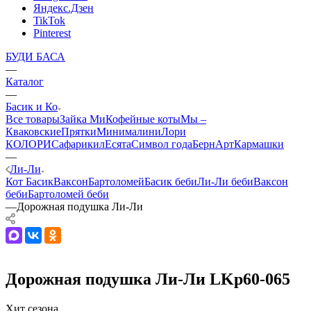
Яндекс.Дзен
TikTok
Pinterest
БУДИ БАСА
—
Каталог
—
Басик и Ко
Все товары
Зайка Ми
Кофейные коты
Мы –
Кваковские
Прятки
Минималини
Лори
КОЛОРИ
Сафарики
лЕсята
Символ года
БернАрт
Кармашки
—
Ли-Ли
Кот Басик
Ваксон
Бартоломей
Басик беби
Ли-Ли беби
Ваксон
беби
Бартоломей беби
—
Дорожная подушка Ли‑Ли
Дорожная подушка Ли-Ли LKp60-065
Хит сезона