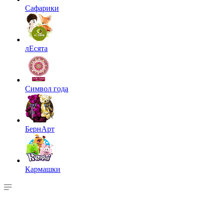
Сафарики
лЕсята
Символ года
БернАрт
Кармашки