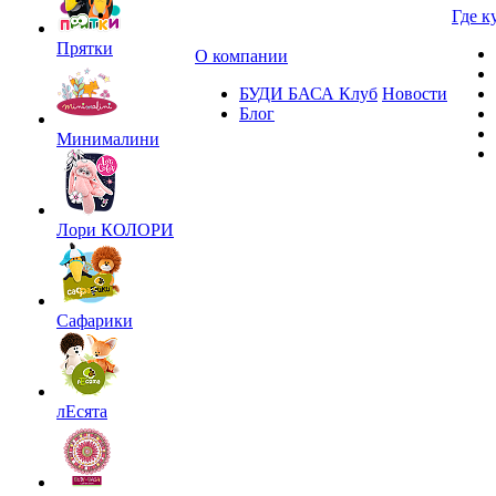
Где к
Прятки
О компании
БУДИ БАСА Клуб
Новости
Блог
Минималини
Лори КОЛОРИ
Сафарики
лЕсята