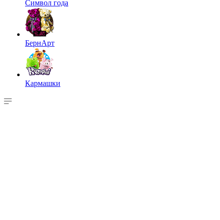
Символ года
БернАрт
Кармашки