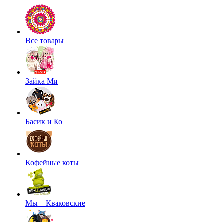
Все товары
Зайка Ми
Басик и Ко
Кофейные коты
Мы – Кваковские