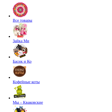
Все товары
Зайка Ми
Басик и Ко
Кофейные коты
Мы – Кваковские