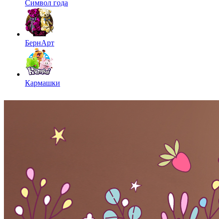
Символ года
БернАрт
Кармашки