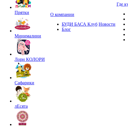
Где к
Прятки
О компании
БУДИ БАСА Клуб
Новости
Блог
Минималини
Лори КОЛОРИ
Сафарики
лЕсята