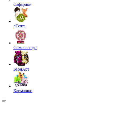
Сафарики
лЕсята
Символ года
БернАрт
Кармашки