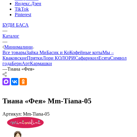
Яндекс.Дзен
TikTok
Pinterest
БУДИ БАСА
—
Каталог
—
Минималини
Все товары
Зайка Ми
Басик и Ко
Кофейные коты
Мы –
Кваковские
Прятки
Лори КОЛОРИ
Сафарики
лЕсята
Символ
года
БернАрт
Кармашки
—
Тиана «Фея»
Тиана «Фея» Mm-Tiana-05
Артикул:
Mm-Tiana-05