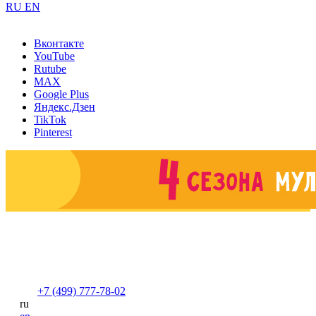
RU
EN
Вконтакте
YouTube
Rutube
MAX
Google Plus
Яндекс.Дзен
TikTok
Pinterest
+7 (499) 777-78-02
ru