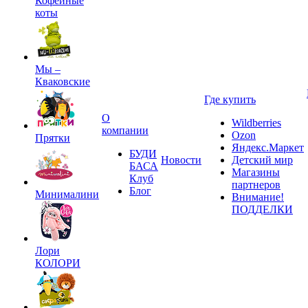
Кофейные
коты
Мы –
Кваковские
Где купить
О
Wildberries
компании
Ozon
Прятки
Яндекс.Маркет
БУДИ
Новости
Детский мир
БАСА
Магазины
Клуб
партнеров
Блог
Минималини
Внимание!
ПОДДЕЛКИ
Лори
КОЛОРИ