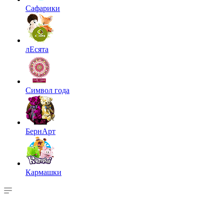
Сафарики
лЕсята
Символ года
БернАрт
Кармашки