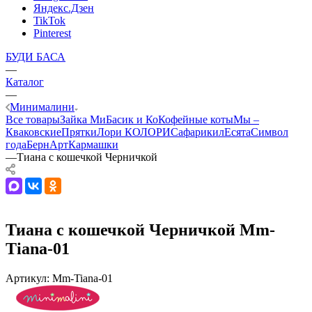
Яндекс.Дзен
TikTok
Pinterest
БУДИ БАСА
—
Каталог
—
Минималини
Все товары
Зайка Ми
Басик и Ко
Кофейные коты
Мы –
Кваковские
Прятки
Лори КОЛОРИ
Сафарики
лЕсята
Символ
года
БернАрт
Кармашки
—
Тиана с кошечкой Черничкой
Тиана с кошечкой Черничкой Mm-
Tiana-01
Артикул:
Mm-Tiana-01