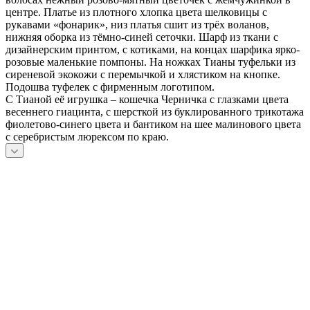
центре. Платье из плотного хлопка цвета шелковицы с
рукавами «фонарик», низ платья сшит из трёх воланов,
нижняя оборка из тёмно-синей сеточки. Шарф из ткани с
дизайнерским принтом, с котиками, на концах шарфика ярко-
розовые маленькие помпоны. На ножках Тианы туфельки из
сиреневой экокожи с перемычкой и хлястиком на кнопке.
Подошва туфелек с фирменным логотипом.
С Тианой её игрушка – кошечка Черничка с глазками цвета
весеннего гиацинта, с шерсткой из буклированного трикотажа
фиолетово-синего цвета и бантиком на шее малинового цвета
с серебристым люрексом по краю.