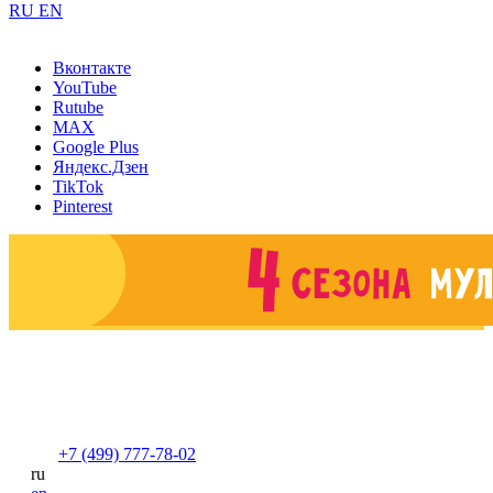
RU
EN
Вконтакте
YouTube
Rutube
MAX
Google Plus
Яндекс.Дзен
TikTok
Pinterest
+7 (499) 777-78-02
ru