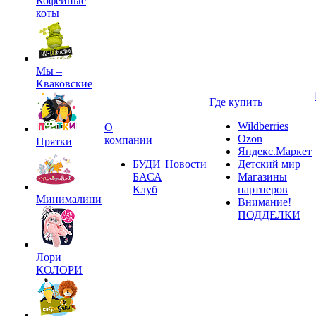
Кофейные
коты
Мы –
Кваковские
Где купить
Wildberries
О
Ozon
компании
Прятки
Яндекс.Маркет
БУДИ
Новости
Детский мир
БАСА
Магазины
Клуб
партнеров
Минималини
Внимание!
ПОДДЕЛКИ
Лори
КОЛОРИ