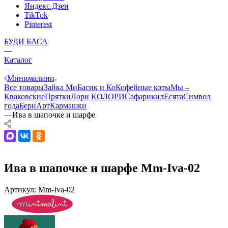
Яндекс.Дзен
TikTok
Pinterest
БУДИ БАСА
—
Каталог
—
Минималини
Все товары
Зайка Ми
Басик и Ко
Кофейные коты
Мы –
Кваковские
Прятки
Лори КОЛОРИ
Сафарики
лЕсята
Символ
года
БернАрт
Кармашки
—
Ива в шапочке и шарфе
Ива в шапочке и шарфе Mm-Iva-02
Артикул:
Mm-Iva-02