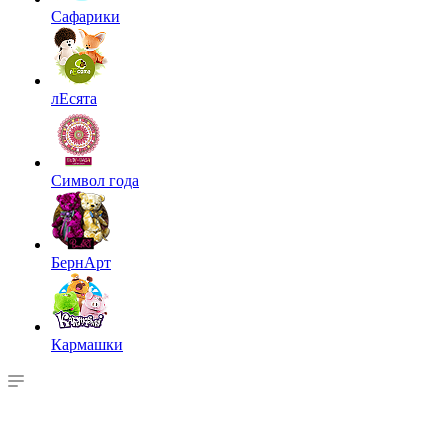
Сафарики
лЕсята
Символ года
БернАрт
Кармашки