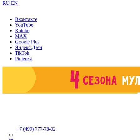
RU
EN
Вконтакте
YouTube
Rutube
MAX
Google Plus
Яндекс.Дзен
TikTok
Pinterest
+7 (499) 777-78-02
ru