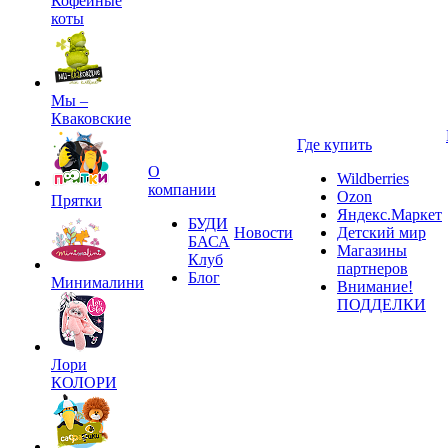
Кофейные
коты
Мы –
Кваковские
Где купить
О
Wildberries
компании
Ozon
Прятки
Яндекс.Маркет
БУДИ
Новости
Детский мир
БАСА
Магазины
Клуб
партнеров
Блог
Минималини
Внимание!
ПОДДЕЛКИ
Лори
КОЛОРИ