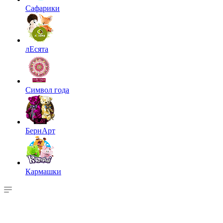
Сафарики
лЕсята
Символ года
БернАрт
Кармашки