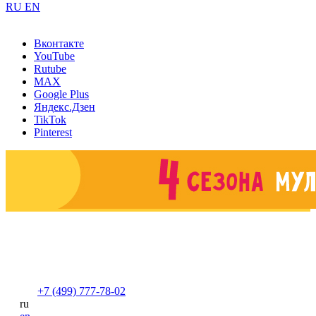
RU
EN
Вконтакте
YouTube
Rutube
MAX
Google Plus
Яндекс.Дзен
TikTok
Pinterest
+7 (499) 777-78-02
ru