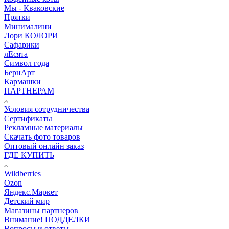
Мы - Кваковские
Прятки
Минималини
Лори КОЛОРИ
Сафарики
лЕсята
Символ года
БернАрт
Кармашки
ПАРТНЕРАМ
Условия сотрудничества
Сертификаты
Рекламные материалы
Скачать фото товаров
Оптовый онлайн заказ
ГДЕ КУПИТЬ
Wildberries
Ozon
Яндекс.Маркет
Детский мир
Магазины партнеров
Внимание! ПОДДЕЛКИ
Вопросы и ответы