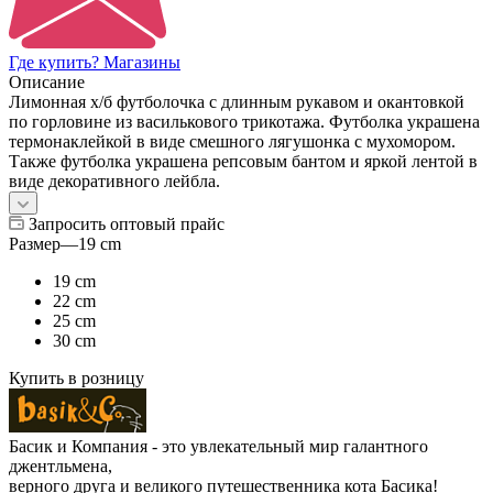
Где купить? Магазины
Описание
Лимонная х/б футболочка с длинным рукавом и окантовкой
по горловине из василькового трикотажа. Футболка украшена
термонаклейкой в виде смешного лягушонка с мухомором.
Также футболка украшена репсовым бантом и яркой лентой в
виде декоративного лейбла.
Запросить оптовый прайс
Размер
—
19 cm
19 cm
22 cm
25 cm
30 cm
Купить в розницу
Басик и Компания - это увлекательный мир галантного
джентльмена,
верного друга и великого путешественника кота Басика!