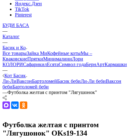
Яндекс.Дзен
TikTok
Pinterest
БУДИ БАСА
—
Каталог
—
Басик и Ко
Все товары
Зайка Ми
Кофейные коты
Мы –
Кваковские
Прятки
Минималини
Лори
КОЛОРИ
Сафарики
лЕсята
Символ года
БернАрт
Кармашки
—
Кот Басик
Ли-Ли
Ваксон
Бартоломей
Басик беби
Ли-Ли беби
Ваксон
беби
Бартоломей беби
—
Футболка желтая с принтом "Лягушонок"
Футболка желтая с принтом
"Лягушонок" OKs19-134