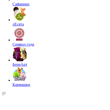
Сафарики
лЕсята
Символ года
БернАрт
Кармашки