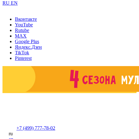
RU
EN
Вконтакте
YouTube
Rutube
MAX
Google Plus
Яндекс.Дзен
TikTok
Pinterest
+7 (499) 777-78-02
ru