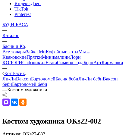
Яндекс.Дзен
TikTok
Pinterest
БУДИ БАСА
—
Каталог
—
Басик и Ко
Все товары
Зайка Ми
Кофейные коты
Мы –
Кваковские
Прятки
Минималини
Лори
КОЛОРИ
Сафарики
лЕсята
Символ года
БернАрт
Кармашки
—
Кот Басик
Ли-Ли
Ваксон
Бартоломей
Басик беби
Ли-Ли беби
Ваксон
беби
Бартоломей беби
—
Костюм художника
Костюм художника OKs22-082
Артикул:
OKs22-082