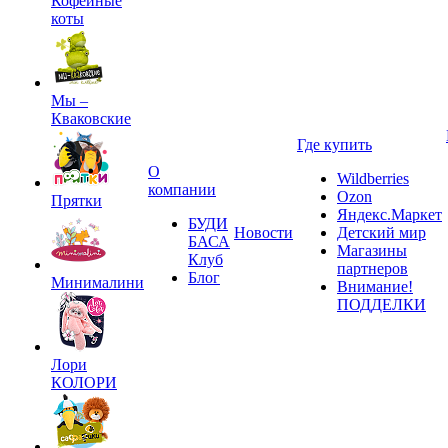
Кофейные
коты
Мы –
Кваковские
Где купить
О
Wildberries
компании
Ozon
Прятки
Яндекс.Маркет
БУДИ
Новости
Детский мир
БАСА
Магазины
Клуб
партнеров
Блог
Минималини
Внимание!
ПОДДЕЛКИ
Лори
КОЛОРИ