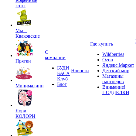
Кофейные
коты
Мы –
Кваковские
Где купить
О
Wildberries
компании
Ozon
Прятки
Яндекс.Маркет
БУДИ
Новости
Детский мир
БАСА
Магазины
Клуб
партнеров
Блог
Минималини
Внимание!
ПОДДЕЛКИ
Лори
КОЛОРИ