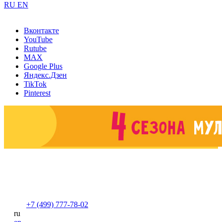
RU
EN
Вконтакте
YouTube
Rutube
MAX
Google Plus
Яндекс.Дзен
TikTok
Pinterest
+7 (499) 777-78-02
ru