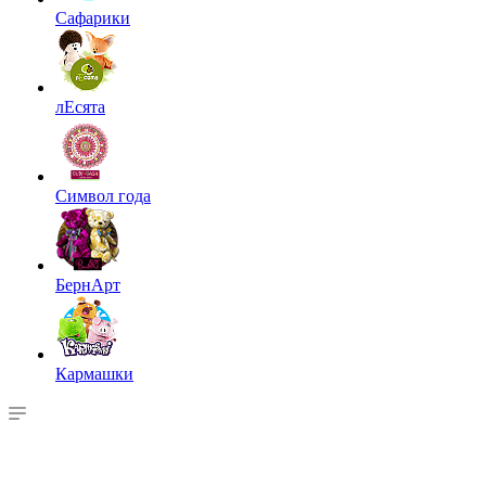
Сафарики
лЕсята
Символ года
БернАрт
Кармашки