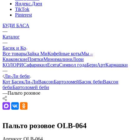
Яндекс.Дзен
TikTok
Pinterest
БУДИ БАСА
—
Каталог
—
Басик и Ко
Все товары
Зайка Ми
Кофейные коты
Мы –
Кваковские
Прятки
Минималини
Лори
КОЛОРИ
Сафарики
лЕсята
Символ года
БернАрт
Кармашки
—
Ли-Ли беби
Кот Басик
Ли-Ли
Ваксон
Бартоломей
Басик беби
Ваксон
беби
Бартоломей беби
—
Пальто розовое
Пальто розовое OLB-064
Артикул:
OLB-064