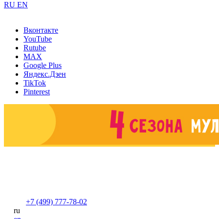
RU
EN
Вконтакте
YouTube
Rutube
MAX
Google Plus
Яндекс.Дзен
TikTok
Pinterest
+7 (499) 777-78-02
ru