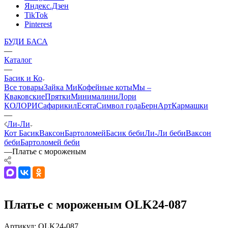
Яндекс.Дзен
TikTok
Pinterest
БУДИ БАСА
—
Каталог
—
Басик и Ко
Все товары
Зайка Ми
Кофейные коты
Мы –
Кваковские
Прятки
Минималини
Лори
КОЛОРИ
Сафарики
лЕсята
Символ года
БернАрт
Кармашки
—
Ли-Ли
Кот Басик
Ваксон
Бартоломей
Басик беби
Ли-Ли беби
Ваксон
беби
Бартоломей беби
—
Платье с мороженым
Платье с мороженым OLK24-087
Артикул:
OLK24-087