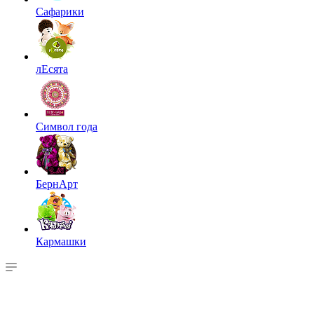
Сафарики
лЕсята
Символ года
БернАрт
Кармашки