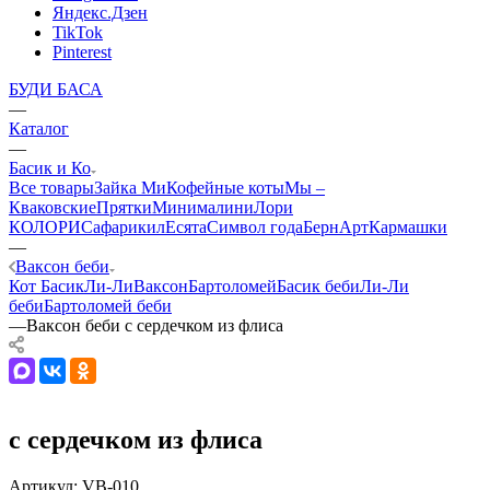
Яндекс.Дзен
TikTok
Pinterest
БУДИ БАСА
—
Каталог
—
Басик и Ко
Все товары
Зайка Ми
Кофейные коты
Мы –
Кваковские
Прятки
Минималини
Лори
КОЛОРИ
Сафарики
лЕсята
Символ года
БернАрт
Кармашки
—
Ваксон беби
Кот Басик
Ли-Ли
Ваксон
Бартоломей
Басик беби
Ли-Ли
беби
Бартоломей беби
—
Ваксон беби с сердечком из флиса
с сердечком из флиса
Артикул:
VB-010