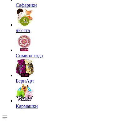
Сафарики
лЕсята
Символ года
БернАрт
Кармашки