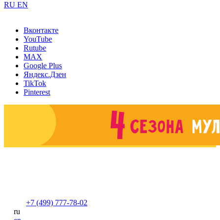
RU
EN
Вконтакте
YouTube
Rutube
MAX
Google Plus
Яндекс.Дзен
TikTok
Pinterest
+7 (499) 777-78-02
ru