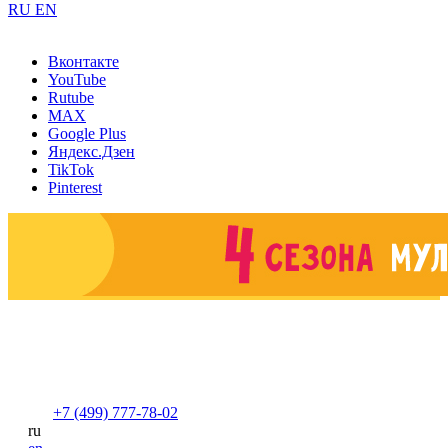
RU
EN
Вконтакте
YouTube
Rutube
MAX
Google Plus
Яндекс.Дзен
TikTok
Pinterest
+7 (499) 777-78-02
ru