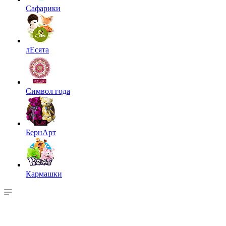
Сафарики
лЕсята
Символ года
БернАрт
Кармашки