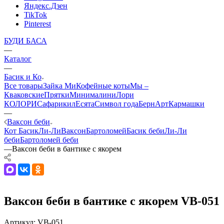
Яндекс.Дзен
TikTok
Pinterest
БУДИ БАСА
—
Каталог
—
Басик и Ко
Все товары
Зайка Ми
Кофейные коты
Мы –
Кваковские
Прятки
Минималини
Лори
КОЛОРИ
Сафарики
лЕсята
Символ года
БернАрт
Кармашки
—
Ваксон беби
Кот Басик
Ли-Ли
Ваксон
Бартоломей
Басик беби
Ли-Ли
беби
Бартоломей беби
—
Ваксон беби в бантике с якорем
Ваксон беби в бантике с якорем VB-051
Артикул:
VB-051