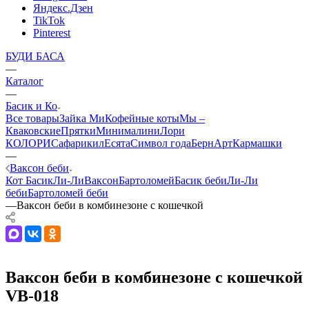
Яндекс.Дзен
TikTok
Pinterest
БУДИ БАСА
—
Каталог
—
Басик и Ко
Все товары
Зайка Ми
Кофейные коты
Мы –
Кваковские
Прятки
Минималини
Лори
КОЛОРИ
Сафарики
лЕсята
Символ года
БернАрт
Кармашки
—
Ваксон беби
Кот Басик
Ли-Ли
Ваксон
Бартоломей
Басик беби
Ли-Ли
беби
Бартоломей беби
—
Ваксон беби в комбинезоне с кошечкой
Ваксон беби в комбинезоне с кошечкой
VB-018