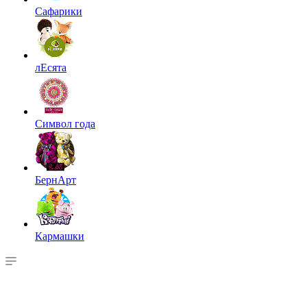
Сафарики
лЕсята
Символ года
БернАрт
Кармашки