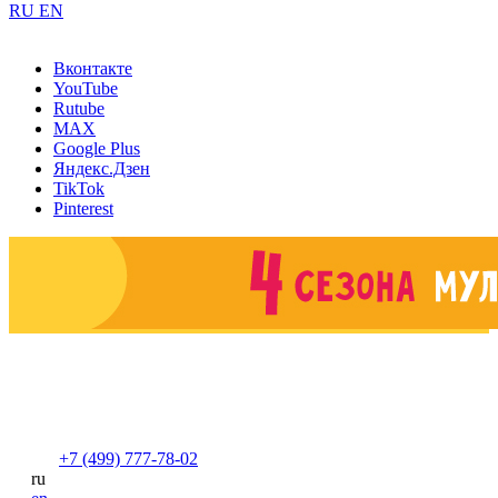
RU
EN
Вконтакте
YouTube
Rutube
MAX
Google Plus
Яндекс.Дзен
TikTok
Pinterest
+7 (499) 777-78-02
ru