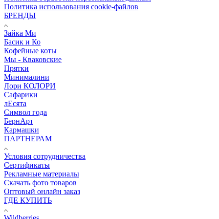
Политика использования cookie-файлов
БРЕНДЫ
Зайка Ми
Басик и Ко
Кофейные коты
Мы - Кваковские
Прятки
Минималини
Лори КОЛОРИ
Сафарики
лЕсята
Символ года
БернАрт
Кармашки
ПАРТНЕРАМ
Условия сотрудничества
Сертификаты
Рекламные материалы
Скачать фото товаров
Оптовый онлайн заказ
ГДЕ КУПИТЬ
Wildberries