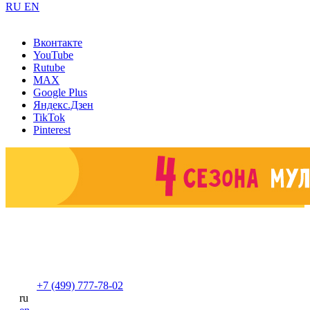
RU
EN
Вконтакте
YouTube
Rutube
MAX
Google Plus
Яндекс.Дзен
TikTok
Pinterest
+7 (499) 777-78-02
ru