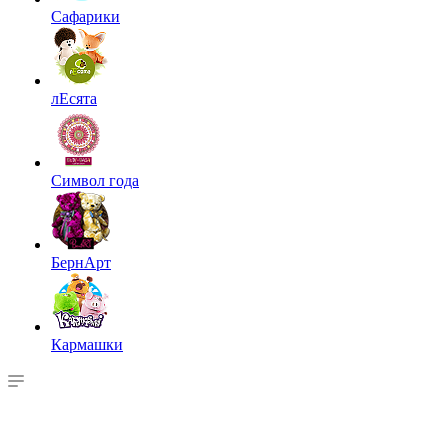
Сафарики
лЕсята
Символ года
БернАрт
Кармашки