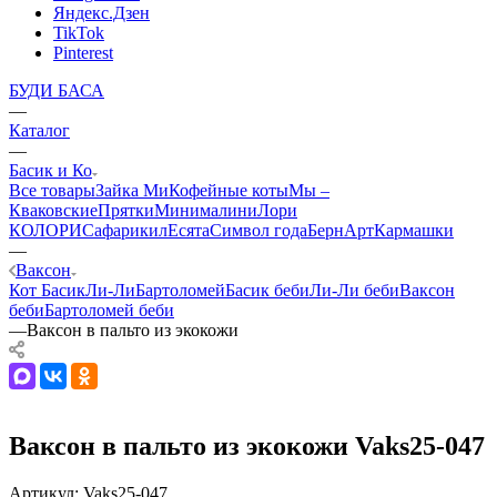
Яндекс.Дзен
TikTok
Pinterest
БУДИ БАСА
—
Каталог
—
Басик и Ко
Все товары
Зайка Ми
Кофейные коты
Мы –
Кваковские
Прятки
Минималини
Лори
КОЛОРИ
Сафарики
лЕсята
Символ года
БернАрт
Кармашки
—
Ваксон
Кот Басик
Ли-Ли
Бартоломей
Басик беби
Ли-Ли беби
Ваксон
беби
Бартоломей беби
—
Ваксон в пальто из экокожи
Ваксон в пальто из экокожи Vaks25-047
Артикул:
Vaks25-047