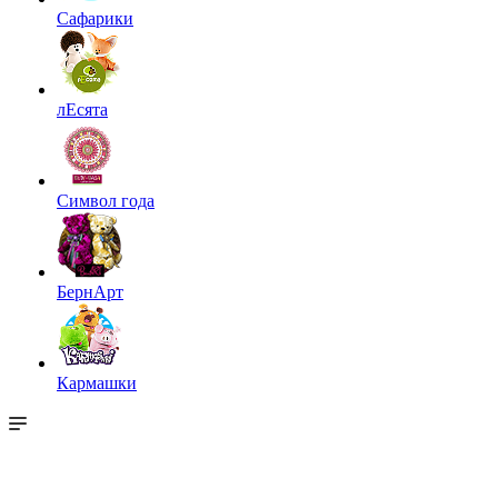
Сафарики
лЕсята
Символ года
БернАрт
Кармашки