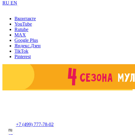
RU
EN
Вконтакте
YouTube
Rutube
MAX
Google Plus
Яндекс.Дзен
TikTok
Pinterest
+7 (499) 777-78-02
ru