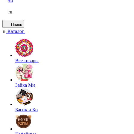
en
ru
Поиск
Каталог
Все товары
Зайка Ми
Басик и Ко