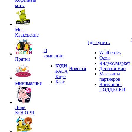
Кофейные
коты
Мы –
Кваковские
Где купить
О
Wildberries
компании
Ozon
Прятки
Яндекс.Маркет
БУДИ
Новости
Детский мир
БАСА
Магазины
Клуб
партнеров
Блог
Минималини
Внимание!
ПОДДЕЛКИ
Лори
КОЛОРИ